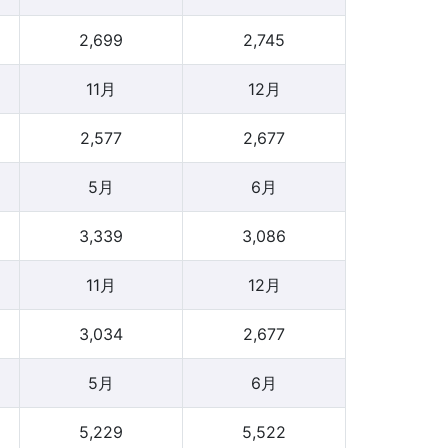
2,699
2,745
11月
12月
2,577
2,677
5月
6月
3,339
3,086
11月
12月
3,034
2,677
5月
6月
5,229
5,522