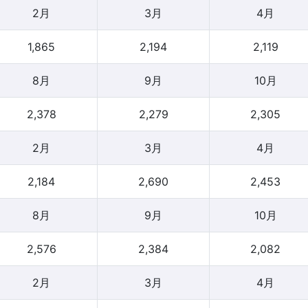
2月
3月
4月
1,865
2,194
2,119
8月
9月
10月
2,378
2,279
2,305
2月
3月
4月
2,184
2,690
2,453
8月
9月
10月
2,576
2,384
2,082
2月
3月
4月