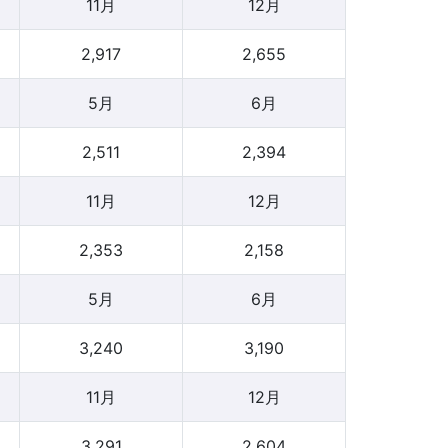
11月
12月
2,917
2,655
5月
6月
2,511
2,394
11月
12月
2,353
2,158
5月
6月
3,240
3,190
11月
12月
3,291
2,604