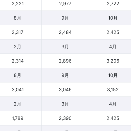
2,221
2,977
2,722
8月
9月
10月
2,317
2,484
2,425
2月
3月
4月
2,314
2,896
3,206
8月
9月
10月
3,041
3,046
3,152
2月
3月
4月
1,789
2,390
2,425