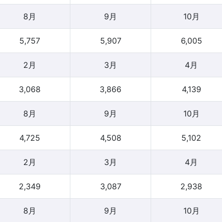
8月
9月
10月
5,757
5,907
6,005
2月
3月
4月
3,068
3,866
4,139
8月
9月
10月
4,725
4,508
5,102
2月
3月
4月
2,349
3,087
2,938
8月
9月
10月