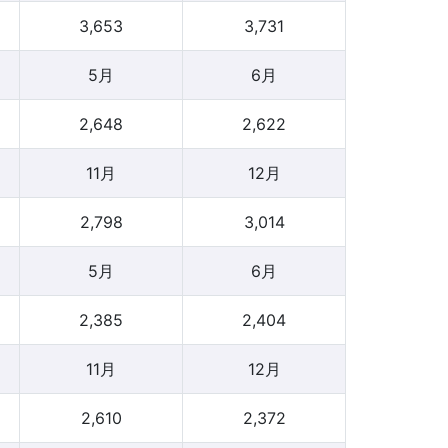
3,653
3,731
5月
6月
2,648
2,622
11月
12月
2,798
3,014
5月
6月
2,385
2,404
11月
12月
2,610
2,372